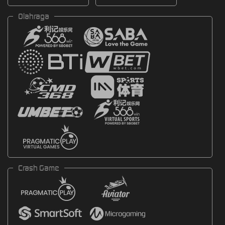
Olahraga
Crash Game