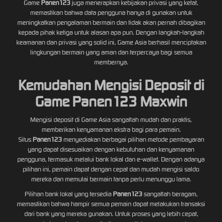
Game
Panen123
juga menerapkan kebijakan privasi yang ketat,
memastikan bahwa data pengguna hanya di gunakan untuk
meningkatkan pengalaman bermain dan tidak akan pernah dibagikan
kepada pihak ketiga untuk alasan apa pun. Dengan langkah-langkah
keamanan dan privasi yang solid ini, Game Asia berhasil menciptakan
lingkungan bermain yang aman dan terpercaya bagi semua
membernya.
Kemudahan Mengisi Deposit di
Game Panen123 Maxwin
Mengisi deposit di Game Asia sangatlah mudah dan praktis,
memberikan kenyamanan ekstra bagi para pemain.
Situs
Panen123
menyediakan berbagai pilihan metode pembayaran
yang dapat disesuaikan dengan kebutuhan dan kenyamanan
pengguna, termasuk melalui bank lokal dan e-wallet. Dengan adanya
pilihan ini, pemain dapat dengan cepat dan mudah mengisi saldo
mereka dan memulai bermain tanpa perlu menunggu lama.
Pilihan bank lokal yang tersedia
Panen123
sangatlah beragam,
memastikan bahwa hampir semua pemain dapat melakukan transaksi
dari bank yang mereka gunakan. Untuk proses yang lebih cepat,