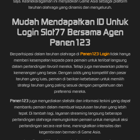
saja. Keanekaragaman ini menjadikan Game Asia sebagai platform
taruhan olahraga yang dinamis dan menyeluruh.
Mudah Mendapatkan ID Untuk
Login Slot77 Bersama Agen
Panen123
Berpartisipasi dalam taruhan olahraga di
Panen123 Login
tidak hanya
memberi kesempatan kepada para pemain untuk terlibat langsung
dalam pertandingan favorit mereka. Tetapi juga menawarkan potensi
kemenangan yang besar. Dengan odds yang kompetitif dan pasar
taruhan yang luas, pemain di berikan kebebasan untuk memilih
strategi taruhan yang paling sesuai dengan pengetahuan dan
preferensi mereka.
Panen123
juga menyediakan statistik dan informasi terkini yang dapat
membantu pemain dalam membuat keputusan taruhan yang lebih
tepat. Di tambah lagi, layanan streaming langsung beberapa
pertandingan olahraga memungkinkan pemain untuk mengikuti aksi
pertandingan secara real-time, meningkatkan intensitas dan
kegembiraan bermain di Game Asia.