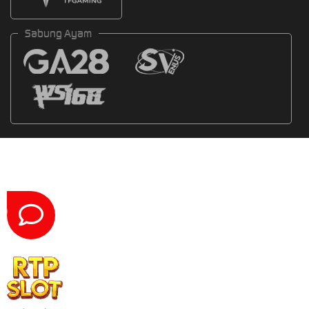
Sabung Ayam