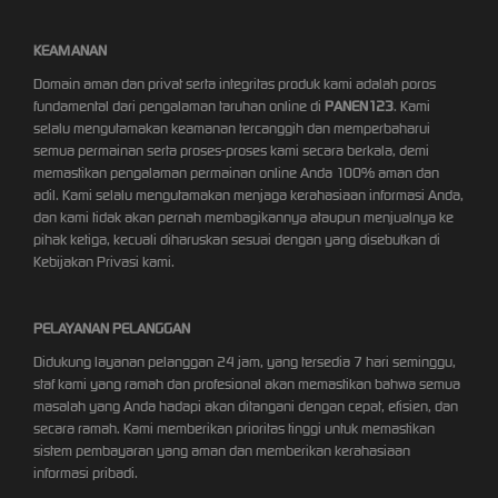
KEAMANAN
Domain aman dan privat serta integritas produk kami adalah poros
fundamental dari pengalaman taruhan online di
PANEN123
. Kami
selalu mengutamakan keamanan tercanggih dan memperbaharui
semua permainan serta proses-proses kami secara berkala, demi
memastikan pengalaman permainan online Anda 100% aman dan
adil. Kami selalu mengutamakan menjaga kerahasiaan informasi Anda,
dan kami tidak akan pernah membagikannya ataupun menjualnya ke
pihak ketiga, kecuali diharuskan sesuai dengan yang disebutkan di
Kebijakan Privasi kami.
PELAYANAN PELANGGAN
Didukung layanan pelanggan 24 jam, yang tersedia 7 hari seminggu,
staf kami yang ramah dan profesional akan memastikan bahwa semua
masalah yang Anda hadapi akan ditangani dengan cepat, efisien, dan
secara ramah. Kami memberikan prioritas tinggi untuk memastikan
sistem pembayaran yang aman dan memberikan kerahasiaan
informasi pribadi.