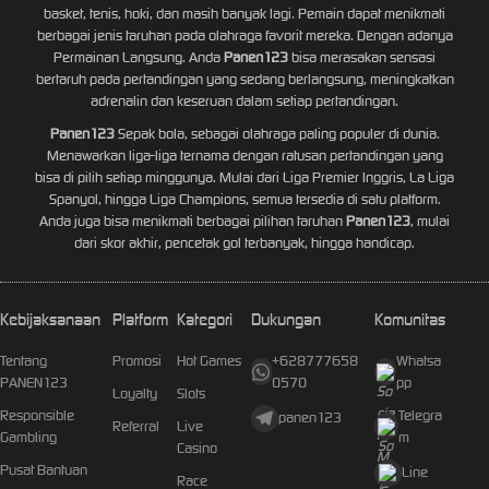
basket, tenis, hoki, dan masih banyak lagi. Pemain dapat menikmati
berbagai jenis taruhan pada olahraga favorit mereka. Dengan adanya
Permainan Langsung. Anda
Panen123
bisa merasakan sensasi
bertaruh pada pertandingan yang sedang berlangsung, meningkatkan
adrenalin dan keseruan dalam setiap pertandingan.
Panen123
Sepak bola, sebagai olahraga paling populer di dunia.
Menawarkan liga-liga ternama dengan ratusan pertandingan yang
bisa di pilih setiap minggunya. Mulai dari Liga Premier Inggris, La Liga
Spanyol, hingga Liga Champions, semua tersedia di satu platform.
Anda juga bisa menikmati berbagai pilihan taruhan
Panen123
, mulai
dari skor akhir, pencetak gol terbanyak, hingga handicap.
Kebijaksanaan
Platform
Kategori
Dukungan
Komunitas
Tentang
Promosi
Hot Games
+628777658
Whatsa
PANEN123
0570
pp
Loyalty
Slots
Responsible
Telegra
panen123
Referral
Live
Gambling
m
Casino
Pusat Bantuan
Line
Race