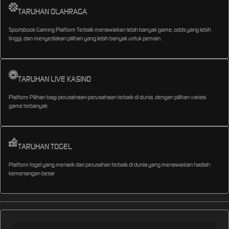
TARUHAN OLAHRAGA
Sportsbook Gaming Platform Terbaik menawarkan lebih banyak game, odds yang lebih
tinggi, dan menyediakan pilihan yang lebih banyak untuk pemain.
TARUHAN LIVE KASINO
Platform Pilihan bagi perusahaan-perusahaan terbaik di dunia, dengan pilihan variasi
game terbanyak
TARUHAN TOGEL
Platform togel yang menarik dari perusahan terbaik di dunia yang menawarkan hadiah
kemenangan besar