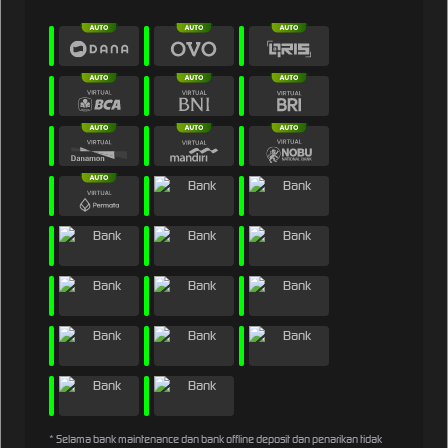
* Selama bank maintenance dan bank offline deposit dan penarikan tidak