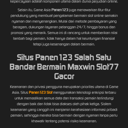
kepercayaan adalah komponen utama dalam dunia perjudian online.
Selain itu, Game Asia
Panen123
juga menawarkan fitur-fitur
pendukung yang membuat pengalaman bermain slot online semakin
nyaman dan menyenangkan. Mulai dari metode pembayaran yang
beragam, dukungan layanan pelanggan 24/7, hingga bonus dan
promosi yang menarik. Semua ini di rancang untuk memberikan nilai
tambah bagi pemain, tidak hanya dalam hal keuntungan finansial
tetapi juga kesenangan dalam bermain.
Situs Panen123 Salah Satu
Bandar Bermain Maxwin Slot77
Gacor
Keamanan dan privasi pengguna merupakan prioritas utama di Game
Asia. Situs
Panen123 Slot
menggunakan teknologi enkripsi terbaru
untuk memastikan semua data dan transaksi pemain terlindungi
dengan baik dan tidak bisa diakses oleh pihak ketiga. Sistem
keamanan yang canggih ini menjamin kerahasiaan informasi pribadi
pemain, sehingga mereka bisa bermain dengan nyaman tanpa perlu
khawatir tentang potensi risiko keamanan.