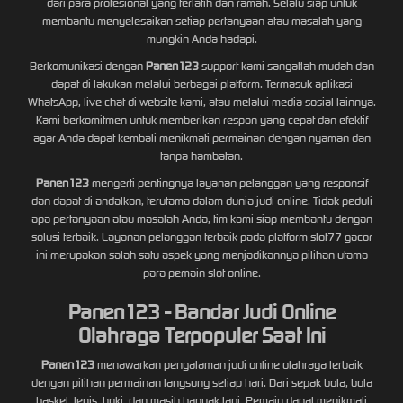
dari para profesional yang terlatih dan ramah. Selalu siap untuk
membantu menyelesaikan setiap pertanyaan atau masalah yang
mungkin Anda hadapi.
Berkomunikasi dengan
Panen123
support kami sangatlah mudah dan
dapat di lakukan melalui berbagai platform. Termasuk aplikasi
WhatsApp, live chat di website kami, atau melalui media sosial lainnya.
Kami berkomitmen untuk memberikan respon yang cepat dan efektif
agar Anda dapat kembali menikmati permainan dengan nyaman dan
tanpa hambatan.
Panen123
mengerti pentingnya layanan pelanggan yang responsif
dan dapat di andalkan, terutama dalam dunia judi online. Tidak peduli
apa pertanyaan atau masalah Anda, tim kami siap membantu dengan
solusi terbaik. Layanan pelanggan terbaik pada platform slot77 gacor
ini merupakan salah satu aspek yang menjadikannya pilihan utama
para pemain slot online.
Panen123 - Bandar Judi Online
Olahraga Terpopuler Saat Ini
Panen123
menawarkan pengalaman judi online olahraga terbaik
dengan pilihan permainan langsung setiap hari. Dari sepak bola, bola
basket, tenis, hoki, dan masih banyak lagi. Pemain dapat menikmati