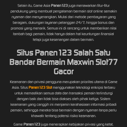
Selain itu, Game Asia
Panen123
juga menawarkan fitur-fitur
pendukung yang membuat pengalaman bermain slot online semakin
nyaman dan menyenangkan. Mulai dari metode pembayaran yang
beragam, dukungan layanan pelanggan 24/7, hingga bonus dan
promosi yang menarik. Semua ini di rancang untuk memberikan nilai
tambah bagi pemain, tidak hanya dalam hal keuntungan finansial
tetapi juga kesenangan dalam bermain.
Situs Panen123 Salah Satu
Bandar Bermain Maxwin Slot77
Gacor
Keamanan dan privasi pengguna merupakan prioritas utama di Game
Asia. Situs
Panen123 Slot
menggunakan teknologi enkripsi terbaru
untuk memastikan semua data dan transaksi pemain terlindungi
dengan baik dan tidak bisa diakses oleh pihak ketiga. Sistem
keamanan yang canggih ini menjamin kerahasiaan informasi pribadi
pemain, sehingga mereka bisa bermain dengan nyaman tanpa perlu
khawatir tentang potensi risiko keamanan.
Game
Panen123
juga menerapkan kebijakan privasi yang ketat,