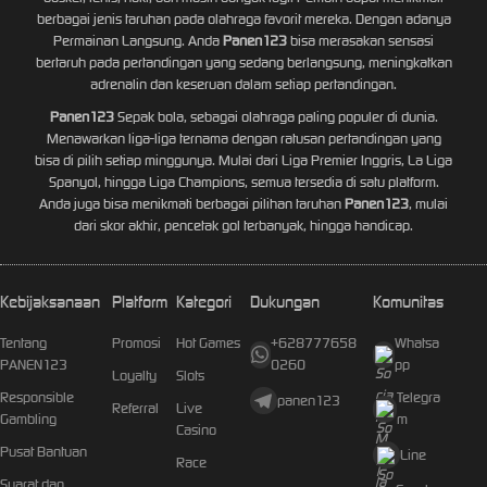
berbagai jenis taruhan pada olahraga favorit mereka. Dengan adanya
Permainan Langsung. Anda
Panen123
bisa merasakan sensasi
bertaruh pada pertandingan yang sedang berlangsung, meningkatkan
adrenalin dan keseruan dalam setiap pertandingan.
Panen123
Sepak bola, sebagai olahraga paling populer di dunia.
Menawarkan liga-liga ternama dengan ratusan pertandingan yang
bisa di pilih setiap minggunya. Mulai dari Liga Premier Inggris, La Liga
Spanyol, hingga Liga Champions, semua tersedia di satu platform.
Anda juga bisa menikmati berbagai pilihan taruhan
Panen123
, mulai
dari skor akhir, pencetak gol terbanyak, hingga handicap.
Kebijaksanaan
Platform
Kategori
Dukungan
Komunitas
Tentang
Promosi
Hot Games
+628777658
Whatsa
PANEN123
0260
pp
Loyalty
Slots
Responsible
Telegra
panen123
Referral
Live
Gambling
m
Casino
Pusat Bantuan
Line
Race
Syarat dan