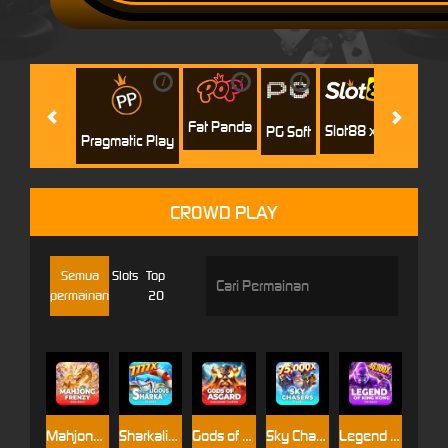
i
i
i
i
i
Facha
Fat Panda
Slot88 x PP
PG Soft
Pragmatic Play
CROWD PLAY
Semua
Slots
Top
permainan
20
Mahjong Frenzy
Sharkalicious
Gods of Asgard
Sky Chasers
Legend of King Kong