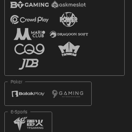
Poker
E-Sports