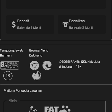
Deposit
Penarikan
Rata-rata 1 Menit
Rata-rata 2 Menit
Tanggung Jawab
Browser Yang
Bermain
Didukung
©2026 PANEN123. Hak cipta
dilindungi | 18+
Platform Penyedia Layanan
Slots