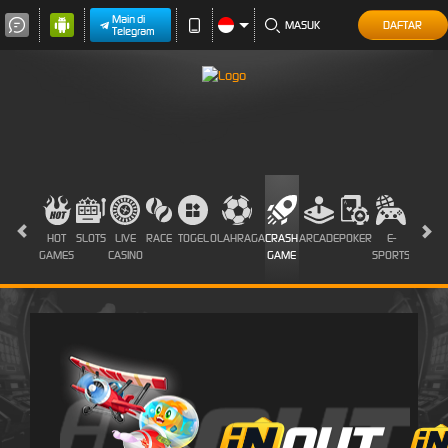
Main di
MASUK
DAFTAR
Telegram
HOT
SLOTS
LIVE
RACE
TOGEL
OLAHRAGA
CRASH
ARCADE
POKER
E-
SABUN
GAMES
CASINO
GAME
SPORTS
AYAM