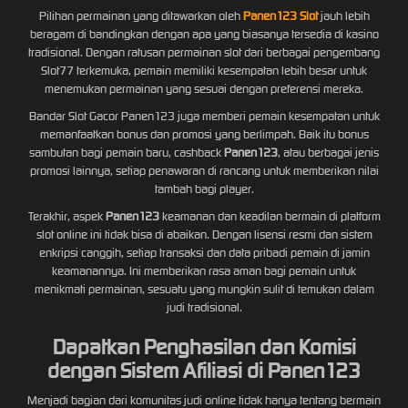
Pilihan permainan yang ditawarkan oleh
Panen123 Slot
jauh lebih
beragam di bandingkan dengan apa yang biasanya tersedia di kasino
tradisional. Dengan ratusan permainan slot dari berbagai pengembang
Slot77 terkemuka, pemain memiliki kesempatan lebih besar untuk
menemukan permainan yang sesuai dengan preferensi mereka.
Bandar Slot Gacor Panen123 juga memberi pemain kesempatan untuk
memanfaatkan bonus dan promosi yang berlimpah. Baik itu bonus
sambutan bagi pemain baru, cashback
Panen123
, atau berbagai jenis
promosi lainnya, setiap penawaran di rancang untuk memberikan nilai
tambah bagi player.
Terakhir, aspek
Panen123
keamanan dan keadilan bermain di platform
slot online ini tidak bisa di abaikan. Dengan lisensi resmi dan sistem
enkripsi canggih, setiap transaksi dan data pribadi pemain di jamin
keamanannya. Ini memberikan rasa aman bagi pemain untuk
menikmati permainan, sesuatu yang mungkin sulit di temukan dalam
judi tradisional.
Dapatkan Penghasilan dan Komisi
dengan Sistem Afiliasi di Panen123
Menjadi bagian dari komunitas judi online tidak hanya tentang bermain