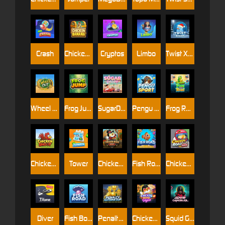
Crash
Chicken Banana
Cryptos
Limbo
Twist X-mas
Wheel Out
Frog Jump
SugarDaddy
Pengu Sport
Frog Road
Chicken Shoot
Tower
Chicken Road Gold
Fish Road
Chicken Road Race
Diver
Fish Boom
Penalty Nations Cup
Chicken Road Vegas
Squid Gamebler