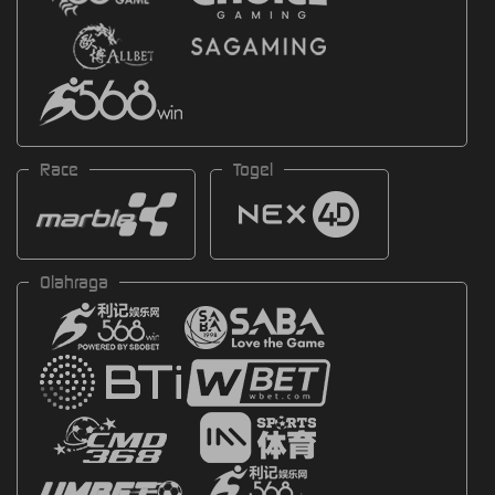
Race
Togel
Olahraga