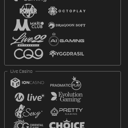
Live Casino