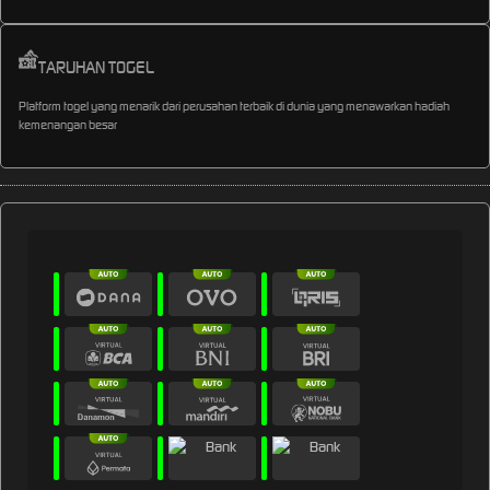
TARUHAN TOGEL
Platform togel yang menarik dari perusahan terbaik di dunia yang menawarkan hadiah
kemenangan besar