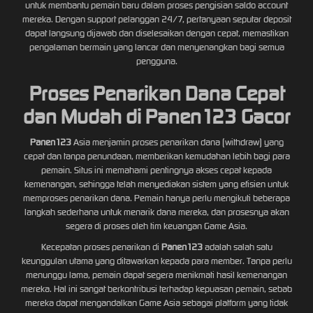
untuk membantu pemain baru dalam proses pengisian saldo account
mereka. Dengan support pelanggan 24/7, pertanyaan seputar deposit
dapat langsung dijawab dan diselesaikan dengan cepat, memastikan
pengalaman bermain yang lancar dan menyenangkan bagi semua
pengguna.
Proses Penarikan Dana Cepat
dan Mudah di Panen123 Gacor
Panen123
Asia menjamin proses penarikan dana (withdraw) yang
cepat dan tanpa penundaan, memberikan kemudahan lebih bagi para
pemain. Situs ini memahami pentingnya akses cepat kepada
kemenangan, sehingga telah menyediakan sistem yang efisien untuk
memproses penarikan dana. Pemain hanya perlu mengikuti beberapa
langkah sederhana untuk menarik dana mereka, dan prosesnya akan
segera di proses oleh tim keuangan Game Asia.
Kecepatan proses penarikan di
Panen123
adalah salah satu
keunggulan utama yang ditawarkan kepada para member. Tanpa perlu
menunggu lama, pemain dapat segera menikmati hasil kemenangan
mereka. Hal ini sangat berkontribusi terhadap kepuasan pemain, sebab
mereka dapat mengandalkan Game Asia sebagai platform yang tidak