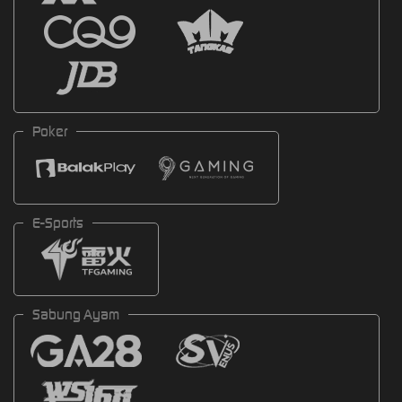
Poker
E-Sports
Sabung Ayam