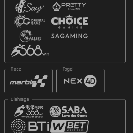
Race
Togel
Olahraga