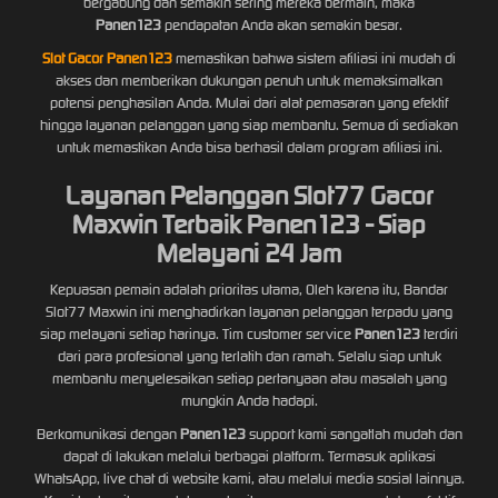
bergabung dan semakin sering mereka bermain, maka
Panen123
pendapatan Anda akan semakin besar.
Slot Gacor Panen123
memastikan bahwa sistem afiliasi ini mudah di
akses dan memberikan dukungan penuh untuk memaksimalkan
potensi penghasilan Anda. Mulai dari alat pemasaran yang efektif
hingga layanan pelanggan yang siap membantu. Semua di sediakan
untuk memastikan Anda bisa berhasil dalam program afiliasi ini.
Layanan Pelanggan Slot77 Gacor
Maxwin Terbaik Panen123 - Siap
Melayani 24 Jam
Kepuasan pemain adalah prioritas utama, Oleh karena itu, Bandar
Slot77 Maxwin ini menghadirkan layanan pelanggan terpadu yang
siap melayani setiap harinya. Tim customer service
Panen123
terdiri
dari para profesional yang terlatih dan ramah. Selalu siap untuk
membantu menyelesaikan setiap pertanyaan atau masalah yang
mungkin Anda hadapi.
Berkomunikasi dengan
Panen123
support kami sangatlah mudah dan
dapat di lakukan melalui berbagai platform. Termasuk aplikasi
WhatsApp, live chat di website kami, atau melalui media sosial lainnya.