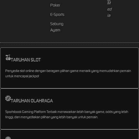
Poker
E-Sports
Sabung
Ayam
TARUHAN SLOT
Penyedia slot online dengan beragam pilihan game menarik yang memudahkan pemain
untuk mencapai jackpot
TARUHAN OLAHRAGA
Sportsbook Gaming Platform Terbaik menawarkan lebih banyak game, odds yang lebih
tinggi, dan menyediakan pilihan yang lebih banyak untuk pemain.