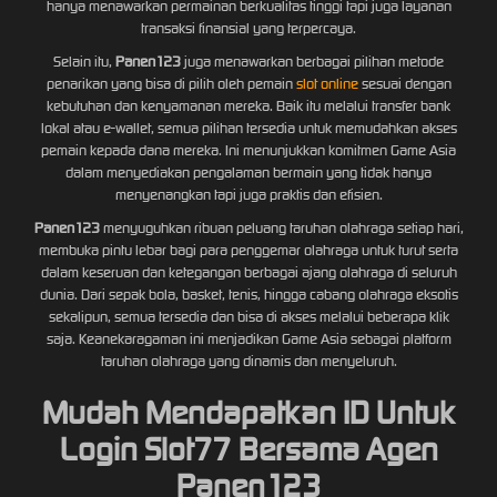
hanya menawarkan permainan berkualitas tinggi tapi juga layanan
transaksi finansial yang terpercaya.
Selain itu,
Panen123
juga menawarkan berbagai pilihan metode
penarikan yang bisa di pilih oleh pemain
slot online
sesuai dengan
kebutuhan dan kenyamanan mereka. Baik itu melalui transfer bank
lokal atau e-wallet, semua pilihan tersedia untuk memudahkan akses
pemain kepada dana mereka. Ini menunjukkan komitmen Game Asia
dalam menyediakan pengalaman bermain yang tidak hanya
menyenangkan tapi juga praktis dan efisien.
Panen123
menyuguhkan ribuan peluang taruhan olahraga setiap hari,
membuka pintu lebar bagi para penggemar olahraga untuk turut serta
dalam keseruan dan ketegangan berbagai ajang olahraga di seluruh
dunia. Dari sepak bola, basket, tenis, hingga cabang olahraga eksotis
sekalipun, semua tersedia dan bisa di akses melalui beberapa klik
saja. Keanekaragaman ini menjadikan Game Asia sebagai platform
taruhan olahraga yang dinamis dan menyeluruh.
Mudah Mendapatkan ID Untuk
Login Slot77 Bersama Agen
Panen123