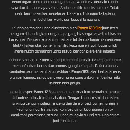
keuntungan utama adalah kenyamanan. Anda bisa bermain kapan
saja dan di mana saja, selama Anda memiliki koneksi internet. Tidak
perlu lagi melakukan perjalanan ke kasino fisik yang terkadang
membutuhkan waktu dan
budget tambahan.
Pilihan permainan yang ditawarkan oleh
Panen123 Slot
jauh lebih
beragam di bandingkan dengan apa yang biasanya tersedia di kasino
tradisional. Dengan ratusan permainan slot dari berbagai pengembang
Slot77 terkemuka, pemain memiliki kesempatan lebih besar untuk
menemukan permainan yang sesuai dengan preferensi mereka.
Bandar Slot Gacor Panen123 juga memberi pemain kesempatan untuk
memanfaatkan bonus dan promosi yang berlimpah. Baik itu bonus
sambutan bagi pemain baru, cashback
Panen123
, atau berbagai jenis
promosi lainnya, setiap penawaran di rancang untuk memberikan nilai
tambah bagi player.
Terakhir, aspek
Panen123
keamanan dan keadilan bermain di platform
slot online ini tidak bisa di abaikan. Dengan lisensi resmi dan sistem
enkripsi canggih, setiap transaksi dan data pribadi pemain di jamin
keamanannya. Ini memberikan rasa aman bagi pemain untuk
menikmati permainan, sesuatu yang mungkin sulit di temukan dalam
judi tradisional.