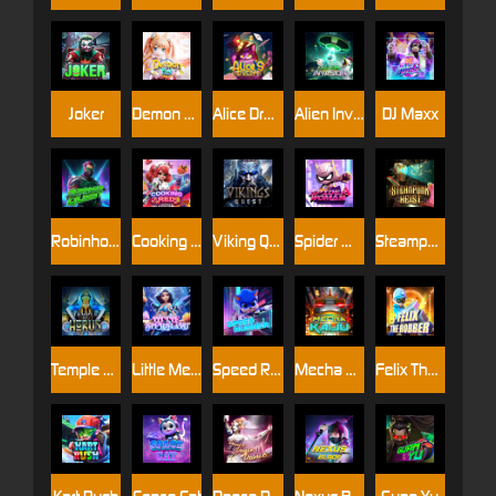
Joker
Demon Fox
Alice Dream
Alien Invasion
DJ Maxx
Robinhood Quest
Cooking Red
Viking Quest
Spider Woman
Steampunk Heist
Temple of Horus
Little Mermaid
Speed Runner
Mecha Kaiju
Felix The Robber