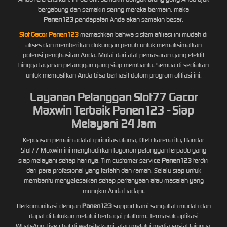
bergabung dan semakin sering mereka bermain, maka
Panen123
pendapatan Anda akan semakin besar.
Slot Gacor Panen123
memastikan bahwa sistem afiliasi ini mudah di
akses dan memberikan dukungan penuh untuk memaksimalkan
potensi penghasilan Anda. Mulai dari alat pemasaran yang efektif
hingga layanan pelanggan yang siap membantu. Semua di sediakan
untuk memastikan Anda bisa berhasil dalam program afiliasi ini.
Layanan Pelanggan Slot77 Gacor
Maxwin Terbaik Panen123 - Siap
Melayani 24 Jam
Kepuasan pemain adalah prioritas utama, Oleh karena itu, Bandar
Slot77 Maxwin ini menghadirkan layanan pelanggan terpadu yang
siap melayani setiap harinya. Tim customer service
Panen123
terdiri
dari para profesional yang terlatih dan ramah. Selalu siap untuk
membantu menyelesaikan setiap pertanyaan atau masalah yang
mungkin Anda hadapi.
Berkomunikasi dengan
Panen123
support kami sangatlah mudah dan
dapat di lakukan melalui berbagai platform. Termasuk aplikasi
WhatsApp, live chat di website kami, atau melalui media sosial lainnya.