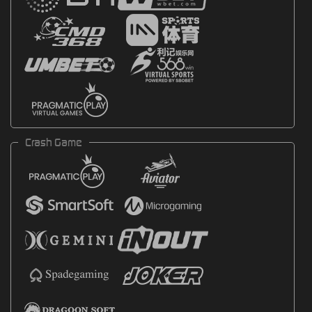
Crash Game