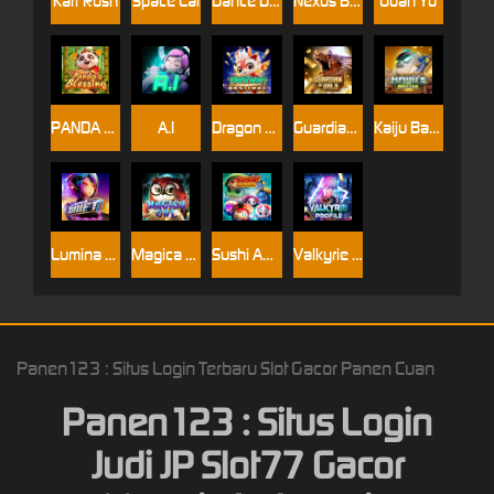
Kart Rush
Space Cat
Dance Dance Dance
Nexus Blade
Guan Yu
PANDA BLESSING
A.I
Dragon Festive
Guardian of Gold
Kaiju Battle
Lumina Drift
Magica Owl
Sushi Avenger
Valkyrie Profile
Panen123 : Situs Login Terbaru Slot Gacor Panen Cuan
Panen123 : Situs Login
Judi JP Slot77 Gacor