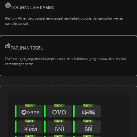
TARUHAN LIVE KASINO
Platform Pilihan bagi perusahaan-perusahaan terbaik di dunia, dengan pilihan variasi
game terbanyak
TARUHAN TOGEL
Platform togel yang menarik dari perusahan terbaik di dunia yang menawarkan hadiah
kemenangan besar