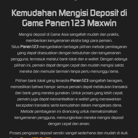
Kemudahan Mengisi Deposit di
Game Panen123 Maxwin
Mengisi deposit di Game Asia sangatlah mudah dan praktis,
memberikan kenyamanan ekstra bagi para pemain.
Situs
Panen123
menyediakan berbagai pilihan metode pembayaran
yang dapat disesuaikan dengan kebutuhan dan kenyamanan
pengguna, termasuk melalui bank lokal dan e-wallet. Dengan adanya
pilihan ini, pemain dapat dengan cepat dan mudah mengisi saldo
mereka dan memulai bermain tanpa perlu menunggu lama.
Pilihan bank lokal yang tersedia
Panen123
sangatlah beragam,
memastikan bahwa hampir semua pemain dapat melakukan transaksi
dari bank yang mereka gunakan. Untuk proses yang lebih cepat,
pemain juga dapat memanfaatkan e-wallet yang menawarkan
kecepatan transaksi serta kemudahan dalam mengakses dana.
Metode pembayaran ini dirancang untuk memaksimalkan
kenyamanan pengguna, memungkinkan mereka mengisi deposit
dengan cepat dan aman.
Proses pengisian deposit sendiri sangat sederhana dan mudah di ikuti.