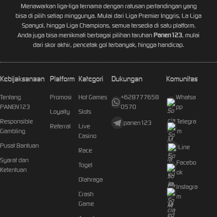
Menawarkan liga-liga ternama dengan ratusan pertandingan yang
bisa di pilih setiap minggunya. Mulai dari Liga Premier Inggris, La Liga
Spanyol, hingga Liga Champions, semua tersedia di satu platform.
Anda juga bisa menikmati berbagai pilihan taruhan
Panen123
, mulai
dari skor akhir, pencetak gol terbanyak, hingga handicap.
Kebijaksanaan
Platform
Kategori
Dukungan
Komunitas
Tentang
Promosi
Hot Games
+628777658
Whatsa
PANEN123
0570
pp
Loyalty
Slots
Responsible
Telegra
panen123
Referral
Live
Gambling
m
Casino
Pusat Bantuan
Line
Race
Syarat dan
Facebo
Togel
Ketentuan
ok
Olahraga
Instagra
Crash
m
Game