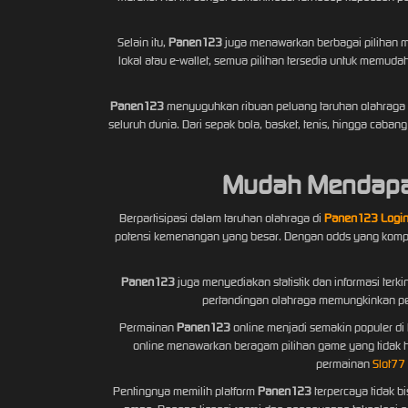
Selain itu,
Panen123
juga menawarkan berbagai pilihan me
lokal atau e-wallet, semua pilihan tersedia untuk mem
Panen123
menyuguhkan ribuan peluang taruhan olahraga se
seluruh dunia. Dari sepak bola, basket, tenis, hingga caba
Mudah Mendapat
Berpartisipasi dalam taruhan olahraga di
Panen123 Logi
potensi kemenangan yang besar. Dengan odds yang kompeti
Panen123
juga menyediakan statistik dan informasi ter
pertandingan olahraga memungkinkan pem
Permainan
Panen123
online menjadi semakin populer di 
online menawarkan beragam pilihan game yang tidak 
permainan
Slot77
Pentingnya memilih platform
Panen123
terpercaya tidak 