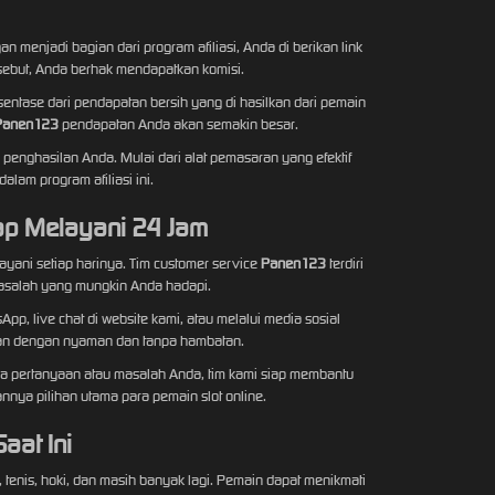
 menjadi bagian dari program afiliasi, Anda di berikan link
rsebut, Anda berhak mendapatkan komisi.
sentase dari pendapatan bersih yang di hasilkan dari pemain
Panen123
pendapatan Anda akan semakin besar.
enghasilan Anda. Mulai dari alat pemasaran yang efektif
lam program afiliasi ini.
ap Melayani 24 Jam
ayani setiap harinya. Tim customer service
Panen123
terdiri
 masalah yang mungkin Anda hadapi.
pp, live chat di website kami, atau melalui media sosial
inan dengan nyaman dan tanpa hambatan.
apa pertanyaan atau masalah Anda, tim kami siap membantu
nnya pilihan utama para pemain slot online.
aat Ini
 tenis, hoki, dan masih banyak lagi. Pemain dapat menikmati