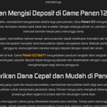
membernya.
n Mengisi Deposit di Game Panen1
aktis, memberikan kenyamanan ekstra bagi para pemain. Situs
Panen123
menyedi
 termasuk melalui bank lokal dan e-wallet. Dengan adanya pilihan ini, pemain
memulai bermain tanpa perlu menunggu lama.
agam, memastikan bahwa hampir semua pemain dapat melakukan transaksi dari ba
rkan kecepatan transaksi serta kemudahan dalam mengakses dana. Metode pem
pengguna, memungkinkan mereka mengisi deposit dengan cepat dan aman.
ah di ikuti. Game
Panen123 Slot77
menyediakan panduan langkah demi langkah 
ertanyaan seputar deposit dapat langsung dijawab dan diselesaikan dengan cep
menyenangkan bagi semua pengguna.
rikan Dana Cepat dan Mudah di Pa
raw) yang cepat dan tanpa penundaan, memberikan kemudahan lebih bagi para pe
 efisien untuk memproses penarikan dana. Pemain hanya perlu mengikuti bebera
prosesnya akan segera di proses oleh tim keuangan Game Asia.
tu keunggulan utama yang ditawarkan kepada para member. Tanpa perlu menungg
pemain, sebab mereka dapat mengandalkan Game Asia sebagai platform yang tidak