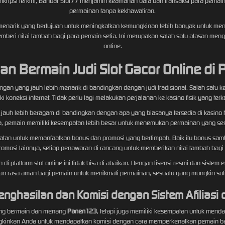
nkripsi terkini, Bandar Slot77 menjamin keamanan data dan transaksi para pem
permainan tanpa kekhawatiran.
enarik yang bertujuan untuk meningkatkan kemungkinan lebih banyak untuk men
beri nilai tambah bagi para pemain setia. Ini merupakan salah satu alasan me
online.
n Bermain Judi Slot Gacor Online d
an yang jauh lebih menarik di bandingkan dengan judi tradisional. Salah satu
i koneksi internet. Tidak perlu lagi melakukan perjalanan ke kasino fisik yang 
jauh lebih beragam di bandingkan dengan apa yang biasanya tersedia di kasino t
 pemain memiliki kesempatan lebih besar untuk menemukan permainan yang ses
tan untuk memanfaatkan bonus dan promosi yang berlimpah. Baik itu bonus sam
promosi lainnya, setiap penawaran di rancang untuk memberikan nilai tambah bagi 
 platform slot online ini tidak bisa di abaikan. Dengan lisensi resmi dan sistem e
 rasa aman bagi pemain untuk menikmati permainan, sesuatu yang mungkin sulit 
nghasilan dan Komisi dengan Sistem Afiliasi
ntang bermain dan menang
Panen123
, tetapi juga memiliki kesempatan untuk menda
ngkinkan Anda untuk mendapatkan komisi dengan cara memperkenalkan pemain bar