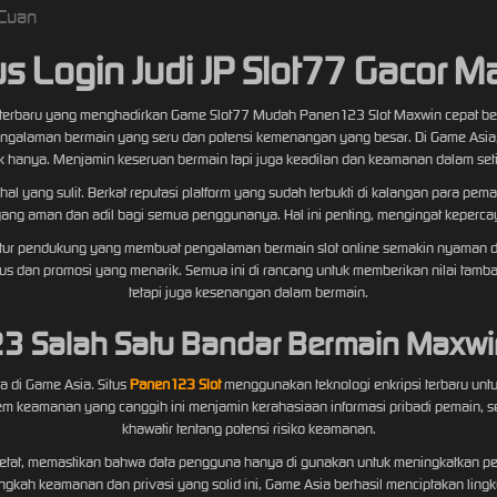
 Cuan
s Login Judi JP Slot77 Gacor 
or terbaru yang menghadirkan Game Slot77 Mudah Panen123 Slot Maxwin cepat ber
galaman bermain yang seru dan potensi kemenangan yang besar. Di Game Asia, 
k hanya. Menjamin keseruan bermain tapi juga keadilan dan keamanan dalam se
hal yang sulit. Berkat reputasi platform yang sudah terbukti di kalangan para pem
ang aman dan adil bagi semua penggunanya. Hal ini penting, mengingat keperca
-fitur pendukung yang membuat pengalaman bermain slot online semakin nyaman
dan promosi yang menarik. Semua ini di rancang untuk memberikan nilai tambah
tetapi juga kesenangan dalam bermain.
3 Salah Satu Bandar Bermain Maxwi
 di Game Asia. Situs
Panen123 Slot
menggunakan teknologi enkripsi terbaru untu
istem keamanan yang canggih ini menjamin kerahasiaan informasi pribadi pemain
khawatir tentang potensi risiko keamanan.
ketat, memastikan bahwa data pengguna hanya di gunakan untuk meningkatkan p
angkah keamanan dan privasi yang solid ini, Game Asia berhasil menciptakan li