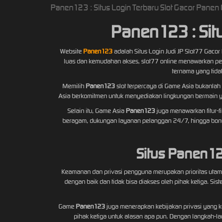
Panen123 : Situs Login Terbaru Slot Gacor Panen
Panen123 : Situ
Website
Panen123
adalah Situs Login Judi JP Slot77 Gac
luas dan kemudahan akses, slot77 online menawarkan pen
ternama yang tida
Memilih
Panen123
slot terpercaya di Game Asia bukanlah 
Asia berkomitmen untuk menyediakan lingkungan bermain y
Selain itu, Game Asia
Panen123
juga menawarkan fitur
beragam, dukungan layanan pelanggan 24/7, hingga bonus 
Situs Panen12
Keamanan dan privasi pengguna merupakan prioritas utama
dengan baik dan tidak bisa diakses oleh pihak ketiga. S
Game
Panen123
juga menerapkan kebijakan privasi yang 
pihak ketiga untuk alasan apa pun. Dengan langkah-l