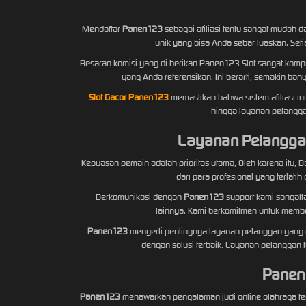
Mendaftar
Panen123
sebagai afiliasi tentu sangat mudah 
unik yang bisa Anda sebar luaskan. Set
Besaran komisi yang di berikan Panen123 Slot sangat kompet
yang Anda referensikan. Ini berarti, semakin b
Slot Gacor Panen123
memastikan bahwa sistem afiliasi i
hingga layanan pelanggan
Layanan Pelanggan
Kepuasan pemain adalah prioritas utama, Oleh karena itu, 
dari para profesional yang terlat
Berkomunikasi dengan
Panen123
support kami sangatla
lainnya. Kami berkomitmen untuk membe
Panen123
mengerti pentingnya layanan pelanggan yang re
dengan solusi terbaik. Layanan pelanggan t
Panen1
Panen123
menawarkan pengalaman judi online olahraga terba