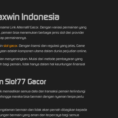
Maxwin Indonesia
sama Link Alternatif Gacor. Dengan variasi permainan yang
pemain bisa menemukan berbagai jenis slot dari provider
tiap permainannya.
ain
slot gacor
. Dengan lisensi dan regulasi yang jelas, Game
yaan adalah komponen utama dalam dunia perjudian online.
 dan menyenangkan. Mulai dari metode pembayaran yang
 bagi pemain, tidak hanya dalam hal keuntungan finansial
n Slot77 Gacor
k memastikan semua data dan transaksi pemain terlindungi
, sehingga mereka bisa bermain dengan nyaman tanpa perlu
engalaman bermain dan tidak akan pernah dibagikan kepada
ngkungan bermain yang aman dan terpercaya bagi semua