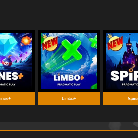
ines+
Limbo+
Spir