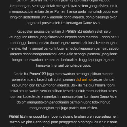
pemain. Situs ini memahami pentingnya akses cepat kepada
kemenangan, sehingga telah menyediakan sistem yang efisien untuk
memproses penarikan dana. Pemain hanya perlu mengikuti beberapa
langkah sederhana untuk menarik dana mereka, dan prosesnya akan
segera di proses oleh tim keuangan Game Asia.
Kecepatan proses penarikan di
Panen123
adalah salah satu
keunggulan utama yang ditawarkan kepada para member. Tanpa perlu
menunggu lama, pemain dapat segera menikmati hasil kemenangan
mereka. Hal ini sangat berkontribusi terhadap kepuasan pemain, sebab
mereka dapat mengandalkan Game Asia sebagai platform yang tidak
hanya menawarkan permainan berkualitas tinggi tapi juga layanan
transaksi finansial yang terpercaya.
Selain itu,
Panen123
juga menawarkan berbagai pilihan metode
penarikan yang bisa di pilih oleh pemain
slot online
sesuai dengan
kebutuhan dan kenyamanan mereka. Baik itu melalui transfer bank
lokal atau e-wallet, semua pilihan tersedia untuk memudahkan akses
pemain kepada dana mereka. Ini menunjukkan komitmen Game Asia
dalam menyediakan pengalaman bermain yang tidak hanya
menyenangkan tapi juga praktis dan efisien.
Panen123
menyuguhkan ribuan peluang taruhan olahraga setiap hari,
membuka pintu lebar bagi para penggemar olahraga untuk turut serta