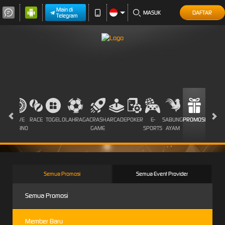
Main di
MASUK
DAFTAR
Telegram
LOTS
LIVE
RACE
TOGEL
OLAHRAGA
CRASH
ARCADE
POKER
E-
SABUNG
PROMOSI
CASINO
GAME
SPORTS
AYAM
Semua Promosi
Semua Event Provider
Semua Promosi
Member Baru