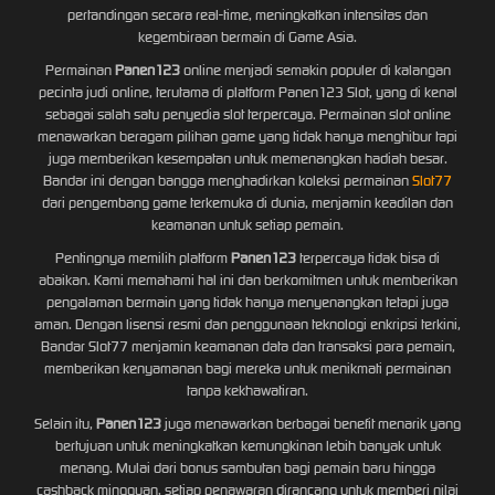
pertandingan secara real-time, meningkatkan intensitas dan
kegembiraan bermain di Game Asia.
Permainan
Panen123
online menjadi semakin populer di kalangan
pecinta judi online, terutama di platform Panen123 Slot, yang di kenal
sebagai salah satu penyedia slot terpercaya. Permainan slot online
menawarkan beragam pilihan game yang tidak hanya menghibur tapi
juga memberikan kesempatan untuk memenangkan hadiah besar.
Bandar ini dengan bangga menghadirkan koleksi permainan
Slot77
dari pengembang game terkemuka di dunia, menjamin keadilan dan
keamanan untuk setiap pemain.
Pentingnya memilih platform
Panen123
terpercaya tidak bisa di
abaikan. Kami memahami hal ini dan berkomitmen untuk memberikan
pengalaman bermain yang tidak hanya menyenangkan tetapi juga
aman. Dengan lisensi resmi dan penggunaan teknologi enkripsi terkini,
Bandar Slot77 menjamin keamanan data dan transaksi para pemain,
memberikan kenyamanan bagi mereka untuk menikmati permainan
tanpa kekhawatiran.
Selain itu,
Panen123
juga menawarkan berbagai benefit menarik yang
bertujuan untuk meningkatkan kemungkinan lebih banyak untuk
menang. Mulai dari bonus sambutan bagi pemain baru hingga
cashback mingguan, setiap penawaran dirancang untuk memberi nilai