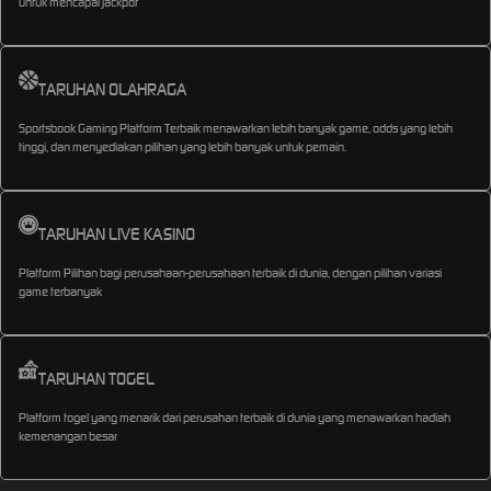
untuk mencapai jackpot
TARUHAN OLAHRAGA
Sportsbook Gaming Platform Terbaik menawarkan lebih banyak game, odds yang lebih
tinggi, dan menyediakan pilihan yang lebih banyak untuk pemain.
TARUHAN LIVE KASINO
Platform Pilihan bagi perusahaan-perusahaan terbaik di dunia, dengan pilihan variasi
game terbanyak
TARUHAN TOGEL
Platform togel yang menarik dari perusahan terbaik di dunia yang menawarkan hadiah
kemenangan besar