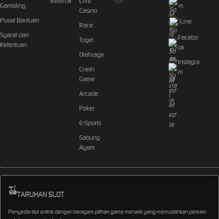
Referral
Live
Gambling
m
Casino
Pusat Bantuan
Line
Race
Syarat dan
Facebo
Togel
Ketentuan
ok
Olahraga
Instagra
Crash
m
Game
Arcade
Poker
E-Sports
Sabung
Ayam
TARUHAN SLOT
Penyedia slot online dengan beragam pilihan game menarik yang memudahkan pemain