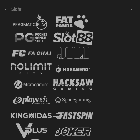
Slots