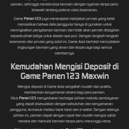
pemain, sehingga mereka bisa bermain dengan nyaman tanpa perlu
khawatir tentang potensi risiko keamanan.
Game
Panen123
juga menerapkan kebijakan privasi yang ketat,
memastikan bahwa data pengguna hanya di gunakan untuk
meningkatkan pengalaman bermain dan tidak akan pernah dibagikan
kepada pihak ketiga untuk alasan apa pun. Dengan langkah-langkah
keamanan dan privasi yang solid ini, Game Asia berhasil menciptakan
lingkungan bermain yang aman dan terpercaya bagi semua
membernya.
Kemudahan Mengisi Deposit di
Game Panen123 Maxwin
Mengisi deposit di Game Asia sangatlah mudah dan praktis,
memberikan kenyamanan ekstra bagi para pemain.
Situs
Panen123
menyediakan berbagai pilihan metode pembayaran
yang dapat disesuaikan dengan kebutuhan dan kenyamanan
pengguna, termasuk melalui bank lokal dan e-wallet. Dengan adanya
pilihan ini, pemain dapat dengan cepat dan mudah mengisi saldo
mereka dan memulai bermain tanpa perlu menunggu lama.